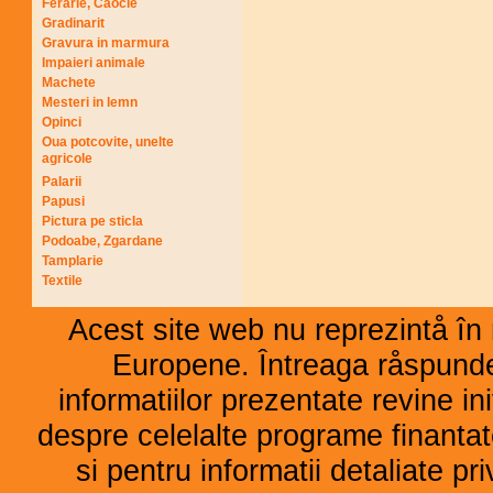
Ferarie, Caocie
Gradinarit
Gravura in marmura
Impaieri animale
Machete
Mesteri in lemn
Opinci
Oua potcovite, unelte
agricole
Palarii
Papusi
Pictura pe sticla
Podoabe, Zgardane
Tamplarie
Textile
Acest site web nu reprezintå în 
Europene. Întreaga råspunder
informatiilor prezentate revine ini
despre celelalte programe finant
si pentru informatii detaliate p