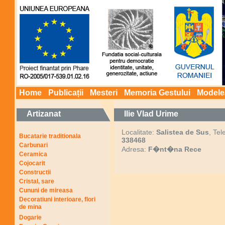
Home
Publicații
Mesteri
Memoria Gestului
Modele
Artizanat
Ilie Vlad Urime
Localitate:
Salistea de Sus
, Tel
Bucatarie traditionala
338468
Carbunari
Adresa:
F�nt�na Rece
Ceramica
Cojocarit
Constructii
Cristal, sare
Cununi de mireasa
Decoratiuni interioare, flori
de mina
Dogarie