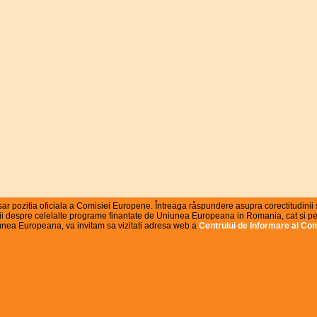
r pozitia oficiala a Comisiei Europene. Întreaga råspundere asupra corectitudinii s
matii despre celelalte programe finantate de Uniunea Europeana in Romania, cat si pent
nea Europeana, va invitam sa vizitati adresa web a
Centrului de Informare al Co