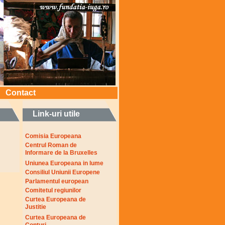
Contact
Link-uri utile
Comisia Europeana
Centrul Roman de
Informare de la Bruxelles
Uniunea Europeana in lume
Consiliul Uniunii Europene
Parlamentul european
Comitetul regiunilor
Curtea Europeana de
Justitie
Curtea Europeana de