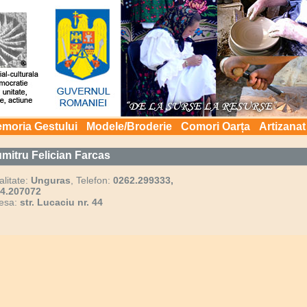
moria Gestului
Modele/Broderie
Comori Oarța
Artizanat
mitru Felician Farcas
alitate:
Unguras
, Telefon:
0262.299333,
4.207072
esa:
str. Lucaciu nr. 44