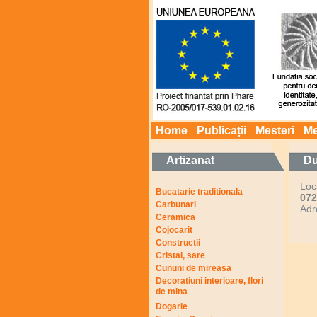
Home
Publicații
Mesteri
Me
Artizanat
Du
Loc
Bucatarie traditionala
072
Carbunari
Adr
Ceramica
Cojocarit
Constructii
Cristal, sare
Cununi de mireasa
Decoratiuni interioare, flori
de mina
Dogarie