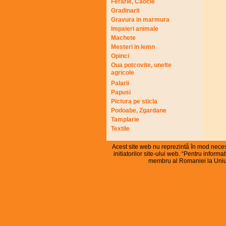
Ferarie, Caocie
Gradinarit
Gravura in marmura
Impaieri animale
Machete
Mesteri in lemn
Opinci
Oua potcovite, unelte
agricole
Palarii
Papusi
Pictura pe sticla
Podoabe, Zgardane
Tamplarie
Textile
Acest site web nu reprezintå în mod necesa
initiatorilor site-ului web. “Pentru infor
membru al Romaniei la Uniu