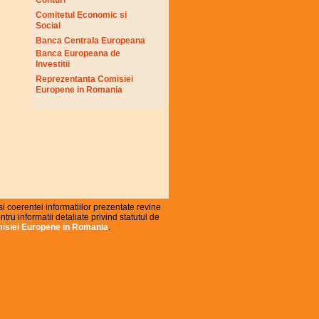
Conturi
Comitetul Economic si
Social
Banca Centrala Europeana
Banca Europeana de
Investitii
Reprezentanta Comisiei
Europene in Romania
i coerentei informatiilor prezentate revine
ru informatii detaliate privind statutul de
misiei Europene in Romania
.