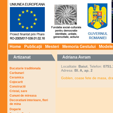
Home
Publicații
Mesteri
Memoria Gestului
Modele
Artizanat
Adriana Avram
Localitate:
Baiut
, Telefon:
0751.
Bucatarie traditionala
Adresa:
Bl. A, ap. 2
Carbunari
Ceramica
Goblen, coase fete de masa, dra
Cojocarit
Constructii
Cristal, sare
Cununi de mireasa
Decoratiuni interioare, flori
de mina
Dogarie