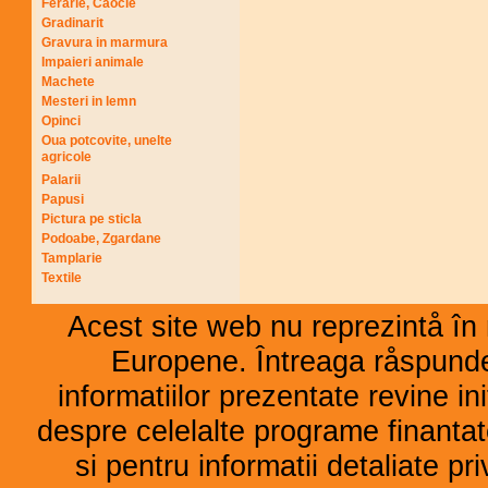
Ferarie, Caocie
Gradinarit
Gravura in marmura
Impaieri animale
Machete
Mesteri in lemn
Opinci
Oua potcovite, unelte
agricole
Palarii
Papusi
Pictura pe sticla
Podoabe, Zgardane
Tamplarie
Textile
Acest site web nu reprezintå în 
Europene. Întreaga råspunder
informatiilor prezentate revine ini
despre celelalte programe finant
si pentru informatii detaliate p