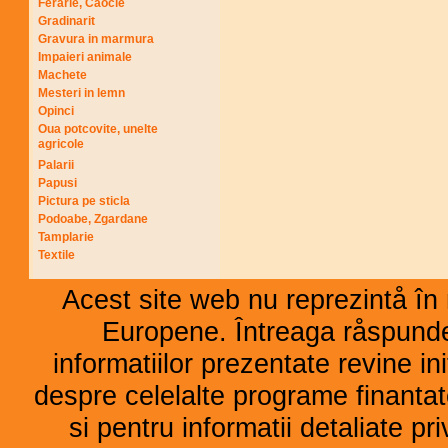
Ferarie, Caocie
Gradinarit
Gravura in marmura
Impaieri animale
Machete
Mesteri in lemn
Opinci
Oua potcovite, unelte
agricole
Palarii
Papusi
Pictura pe sticla
Podoabe, Zgardane
Tamplarie
Textile
Acest site web nu reprezintå în 
Europene. Întreaga råspunder
informatiilor prezentate revine ini
despre celelalte programe finant
si pentru informatii detaliate p