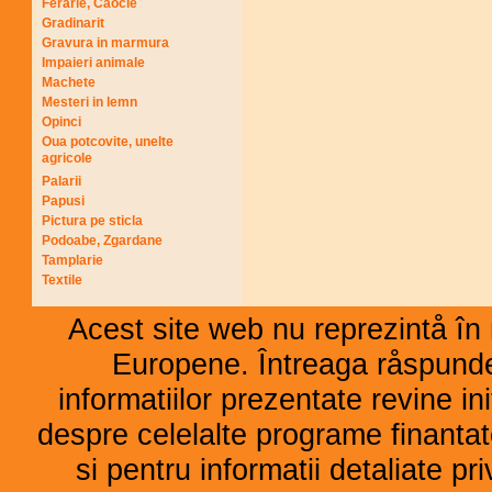
Ferarie, Caocie
Gradinarit
Gravura in marmura
Impaieri animale
Machete
Mesteri in lemn
Opinci
Oua potcovite, unelte
agricole
Palarii
Papusi
Pictura pe sticla
Podoabe, Zgardane
Tamplarie
Textile
Acest site web nu reprezintå în 
Europene. Întreaga råspunder
informatiilor prezentate revine ini
despre celelalte programe finant
si pentru informatii detaliate p