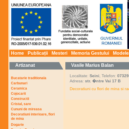
Home
Publicații
Mesteri
Memoria Gestului
Modele
Artizanat
Vasile Marius Balan
Localitate:
Seini
, Telefon:
07329
Bucatarie traditionala
Adresa:
str. �ntre Vai 17 B
Carbunari
Ceramica
Decoratiuni cu flori de mina si ra
Cojocarit
Constructii
Cristal, sare
Cununi de mireasa
Decoratiuni interioare, flori
de mina
Dogarie