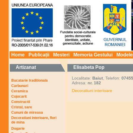
Home
Publicații
Mesteri
Memoria Gestului
Modele
Artizanat
Elisabeta Pop
Localitate:
Baiut
, Telefon:
0745
Bucatarie traditionala
Adresa:
nr. 182
Carbunari
Decoratiuni interioare
Ceramica
Cojocarit
Constructii
Cristal, sare
Cununi de mireasa
Decoratiuni interioare, flori
de mina
Dogarie