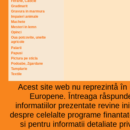
Ferarie, Caocie
Gradinarit
Gravura in marmura
Impaieri animale
Machete
Mesteri in lemn
Opinci
Oua potcovite, unelte
agricole
Palarii
Papusi
Pictura pe sticla
Podoabe, Zgardane
Tamplarie
Textile
Acest site web nu reprezintå în 
Europene. Întreaga råspunder
informatiilor prezentate revine ini
despre celelalte programe finant
si pentru informatii detaliate p