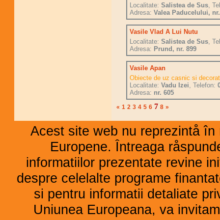
Localitate:
Salistea de Sus
, Te
Adresa:
Valea Paducelului, nr
Vasile Vlad A Lui Nutu
Localitate:
Salistea de Sus
, Te
Adresa:
Prund, nr. 899
Vasile Apan
Obiecte de uz casnic si decorati
Localitate:
Vadu Izei
, Telefon:
Adresa:
nr. 605
7
«
1
2
3
4
5
6
8
»
Acest site web nu reprezintå în 
Europene. Întreaga råspunder
informatiilor prezentate revine ini
despre celelalte programe finant
si pentru informatii detaliate p
Uniunea Europeana, va invitam 