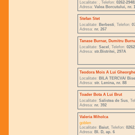
Localitate:
, Telefon:
0262-2948
Adresa:
Valea Borcutului, nr. 
Stefan Stet
Localitate:
Berbesti
, Telefon:
0
Adresa:
nr. 267
Tanase Burnar, Dumitru Burn
Localitate:
Sacel
, Telefon:
0262
Adresa:
str.Bistritei, 297A
Teodora Mois A Lui Gheorgh
Localitate:
BILA TERCVA/ Bise
Adresa:
str. Lenina, nr. 88
Toader Bota A Lui Brut
Localitate:
Salistea de Sus
, Te
Adresa:
nr. 392
Valeria Miholca
goblen
Localitate:
Baiut
, Telefon:
0262
Adresa:
Bl. D, ap. 6