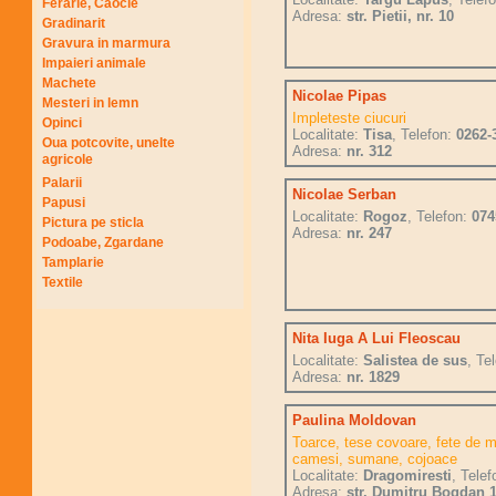
Ferarie, Caocie
Adresa:
str. Pietii, nr. 10
Gradinarit
Gravura in marmura
Impaieri animale
Machete
Nicolae Pipas
Mesteri in lemn
Impleteste ciucuri
Opinci
Localitate:
Tisa
, Telefon:
0262-
Oua potcovite, unelte
Adresa:
nr. 312
agricole
Palarii
Nicolae Serban
Papusi
Localitate:
Rogoz
, Telefon:
074
Pictura pe sticla
Adresa:
nr. 247
Podoabe, Zgardane
Tamplarie
Textile
Nita Iuga A Lui Fleoscau
Localitate:
Salistea de sus
, Te
Adresa:
nr. 1829
Paulina Moldovan
Toarce, tese covoare, fete de 
camesi, sumane, cojoace
Localitate:
Dragomiresti
, Tele
Adresa:
str. Dumitru Bogdan 1