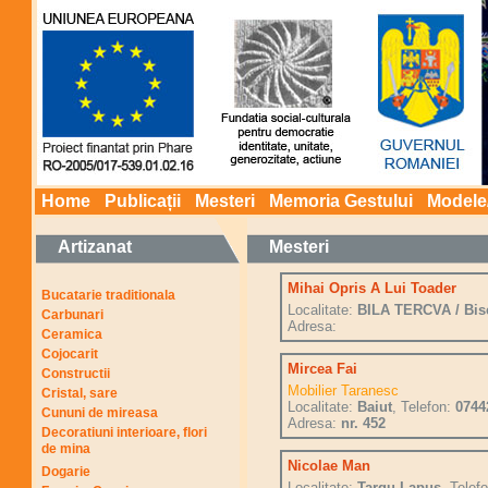
Home
Publicații
Mesteri
Memoria Gestului
Modele
Artizanat
Mesteri
Mihai Opris A Lui Toader
Bucatarie traditionala
Localitate:
BILA TERCVA / Bise
Carbunari
Adresa:
Ceramica
Cojocarit
Mircea Fai
Constructii
Mobilier Taranesc
Cristal, sare
Localitate:
Baiut
, Telefon:
0744
Cununi de mireasa
Adresa:
nr. 452
Decoratiuni interioare, flori
de mina
Nicolae Man
Dogarie
Localitate:
Targu Lapus
, Telef